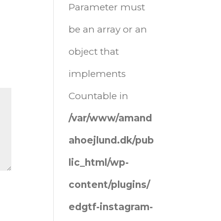
Parameter must
be an array or an
object that
implements
Countable in
/var/www/amand
ahoejlund.dk/pub
lic_html/wp-
content/plugins/
edgtf-instagram-