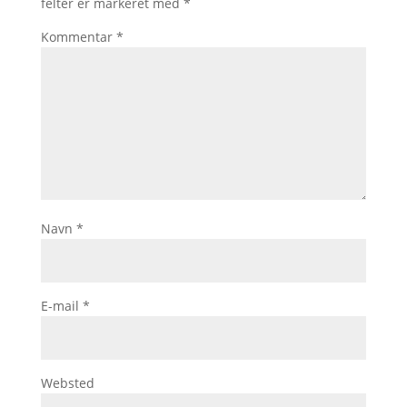
felter er markeret med
*
Kommentar
*
Navn
*
E-mail
*
Websted