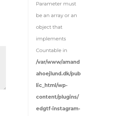
Parameter must
be an array or an
object that
implements
Countable in
/var/www/amand
ahoejlund.dk/pub
lic_html/wp-
content/plugins/
edgtf-instagram-