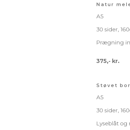
Natur mel
A5
30 sider, 16
Prægning i
375,- kr.
Støvet bo
A5
30 sider, 16
Lyseblåt og