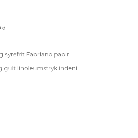
ød
0g syrefrit Fabriano papir
g gult linoleumstryk indeni