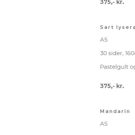
375,- kr.
Sart lyser
A5
30 sider, 16
Pastelgult o
375,- kr.
Mandarin
A5