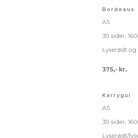
Bordeaux
A5
30 sider, 16
Lyserødt og
375,- kr.
Karrygul
A5
30 sider, 16
Lyserødt/lys