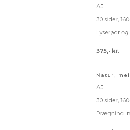
A5
30 sider, 16
Lyserødt og
375,- kr.
Natur, me
A5
30 sider, 16
Prægning i