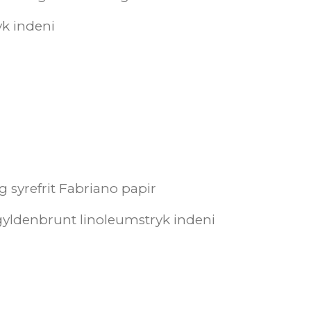
yk indeni
0g syrefrit Fabriano papir
 gyldenbrunt linoleumstryk indeni