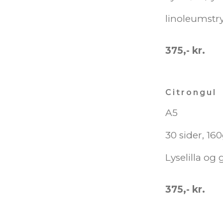
linoleumstr
375,- kr.
Citrongul
A5
30 sider, 16
Lyselilla og
375,- kr.