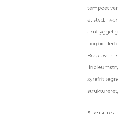
tempoet var 
et sted, hvor
omhyggelig 
bogbinderte
Bogcoverets
linoleumstry
syrefrit teg
struktureret
Stærk ora