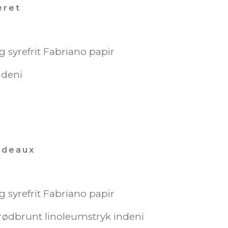
eret
0g syrefrit Fabriano papir
ndeni
rdeaux
0g syrefrit Fabriano papir
 rødbrunt linoleumstryk indeni