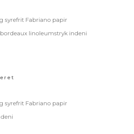
0g syrefrit Fabriano papir
 bordeaux linoleumstryk indeni
leret
0g syrefrit Fabriano papir
ndeni